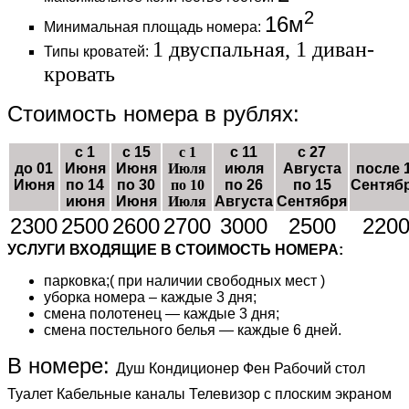
2
16м
Минимальная площадь номера:
1 двуспальная, 1 диван-
Типы кроватей:
кровать
Стоимость номера в рублях:
с 1
с 15
с 1
с 11
с 27
до 01
Июня
Июня
Июля
июля
Августа
после 
Июня
по 14
по 30
по 10
по 26
по 15
Сентяб
июня
Июня
Июля
Августа
Сентября
2300
2500
2600
2700
3000
2500
220
УСЛУГИ ВХОДЯЩИЕ В СТОИМОСТЬ НОМЕРА:
парковка;( при наличии свободных мест )
уборка номера – каждые 3 дня;
смена полотенец — каждые 3 дня;
смена постельного белья — каждые 6 дней.
В номере:
Душ Кондиционер Фен Рабочий стол
Туалет Кабельные каналы Телевизор с плоским экраном