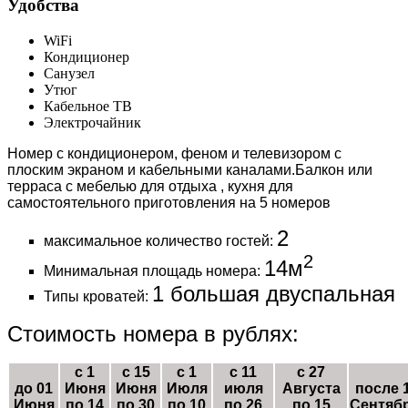
Удобства
WiFi
Кондиционер
Санузел
Утюг
Кабельное ТВ
Электрочайник
Номер с кондиционером, феном и телевизором с
плоским экраном и кабельными каналами.Балкон или
терраса с мебелью для отдыха , кухня для
самостоятельного приготовления на 5 номеров
2
максимальное количество гостей:
2
14м
Минимальная площадь номера:
1 большая двуспальная
Типы кроватей:
Стоимость номера в рублях:
с 1
с 15
с 1
с 11
с 27
до 01
Июня
Июня
Июля
июля
Августа
после 
Июня
по 14
по 30
по 10
по 26
по 15
Сентяб