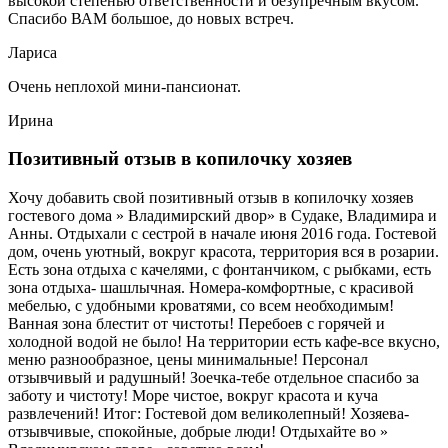
высокой степенью ответственности и безупречным вкусом.
Спасибо ВАМ большое, до новых встреч.
Лариса
Очень неплохой мини-пансионат.
Ирина
Позитивный отзыв в копилочку хозяев
Хочу добавить свой позитивный отзыв в копилочку хозяев
гостевого дома » Владимирский двор» в Судаке, Владимира и
Анны. Отдыхали с сестрой в начале июня 2016 года. Гостевой
дом, очень уютный, вокруг красота, территория вся в розарии.
Есть зона отдыха с качелями, с фонтанчиком, с рыбками, есть
зона отдыха- шашлычная. Номера-комфортные, с красивой
мебелью, с удобными кроватями, со всем необходимым!
Ванная зона блестит от чистоты! Перебоев с горячей и
холодной водой не было! На территории есть кафе-все вкусно,
меню разнообразное, цены минимальные! Персонал
отзывчивый и радушный! Зоечка-тебе отдельное спасибо за
заботу и чистоту! Море чистое, вокруг красота и куча
развлечений! Итог: Гостевой дом великолепный! Хозяева-
отзывчивые, спокойные, добрые люди! Отдыхайте во »