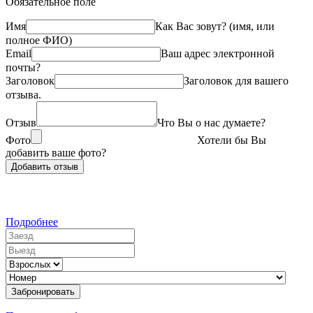
Обязательное поле
Имя
Как Вас зовут? (имя, или
полное ФИО)
Email
Ваш адрес электронной
почты?
Заголовок
Заголовок для вашего
отзыва.
Отзыв
Что Вы о нас думаете?
Фото
Хотели бы Вы
добавить ваше фото?
наши номера
Подробнее
Заезд
Выезд
Взрослых
Номер
Забронировать