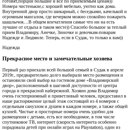
готовят,порции большие и все по приемлемым ценам))
Номера чистенькие,с хорошей мебелью, уютно как дома.
Внутренний двор просто шикарный, с беседками, качелькой и
огромным мангалом, где вечерком можно спокойно пожарить
шашлычок…В общем впечатления самые что ни на есть
лучшие от отдыха в таком месте)) Спасибо большое за теплый
прием Владимиру, Анечке, Зиночке и девочкам-поварам
Надежде и Людмиле. Теперь, если в Судак, то только к вам))
Надежда
Прекрасное место и замечательные хозяева
Первый раз приехали всей большой семьей в Судак в апреле
2019г., предварительно долго выбирали место размещения и
остановили свой выбор на гостевом доме «Владимирский
двор», расположенный в шаговой доступности от центра
города и прекрасной набережной. Хозяин дома Владимир
очень гостеприимный и приветливый человек, предоставил в
наше распоряжение целый этаж состоящий из 4 номеров с
отдельным санузлом и душем в каждом номере, а также общей
кухней. Чистые и просторные номера очень удобно для
размещения с детьми, есть все необходимое, в том числе
спутниковое ТВ, интернет (скорость интернета особенно
порадовала детей при онлайн играх на Playstation), один из