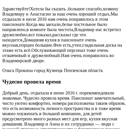
Здравствуйте!Хотела бы сказать ,большое спасибо,хозяину
Владимиру и Анастасии за наш очень хороший отдых,Мы
отдыхали в июле 2016 нам очень понравилось в этом
пансионате.Когда мы заехали,белье постельное было
направлено,в комнате была чистота,Владимир нас встретил
дружелюбно,все показал,рассказал где что
находится.Домашняя кухня в пансионате очень
вкусная,порции большие.Фен есть,утюг,гладильная доска на
этаже есть всё.Обслуживающий персонал тоже очень
отзывчивый и дружелюбный.Нам очень понравилось во
Владимирской дворе.
Ольга Прокина город Кузнецк Пензенская область
Чудесно провела время
Добрый день. отдыхала в июне 2016 г. порекомендовали
знакомые. Чудесно провела время. Пансионат замечательный,
чисто уютно комфортно, номера расположены таким образом,
что есть возможность личного пространства и в тоже время
можно поужинать в большой компании, для детей
предусмотрено много разных мест для игр, кухня вкусная
домашняя. Владимир и Анна и их сотрудники — люди с