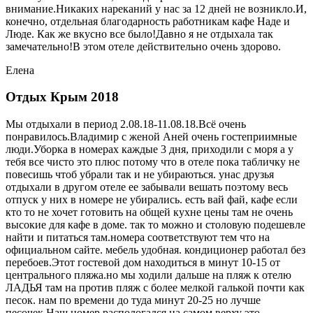
внимание.Никаких нареканий у нас за 12 дней не возникло.И,
конечно, отдельная благодарность работникам кафе Наде и
Люде. Как же вкусно все было!Давно я не отдыхала так
замечательно!В этом отеле действительно очень здорово.
Елена
Отдых Крым 2018
Мы отдыхали в период 2.08.18-11.08.18.Всё очень
понравилось.Владимир с женой Аней очень гостеприимные
люди.Уборка в номерах каждые 3 дня, приходили с моря а у
тебя все чисто это плюс потому что в отеле пока табличку не
повесишь чтоб убрали так и не убираються. унас друзья
отдыхали в другом отеле ее забывали вешать поэтому весь
отпуск у них в номере не убирались. есть вай фай, кафе если
кто то не хочет готовить на общей кухне цены там не очень
высокие для кафе в доме. так то можно и столовую подешевле
найти и питаться там.номера соответствуют тем что на
официальном сайте. мебель удобная. кондиционер работал без
перебоев.Этот гостевой дом находиться в минут 10-15 от
центрального пляжа.но мы ходили дальше на пляж к отелю
ЛАДЬЯ там на против пляж с более мелкой галькой почти как
песок. нам по времени до туда минут 20-25 но лучше
песочек.Наш номер распологался на самом верху это