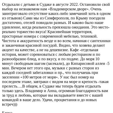
Отдыхали с детьми в Судаке в августе 2022. Остановили свой
выбор на незнакомом нам «Владимирском дворе». Очень
заинтриговало отсутствие каких-либо замечаний хоть в одном
из отзывов) Сами мы из Симферополя, по Крыму поездили
достаточно, отелей повидали разных. И каково было наше
удивление, когда реальность превзошла ожидания. Это место-
реально торжество вкуса! Красивейшая территория,
просторные номера с современной мебелью, техникой.
Чистота и аккуратность везде и во всем, начиная с сантехники
и заканчивая красивой посудой. Видно, что хозяева делают
акцент на качестве, а не на дешевизне. Кафе -отдельная
история, может соревноваться с любым рестораном и по
разнообразию блюд, и по вкусу, и по подаче. До моря 10
минут свободным шагом (засекали), до Кипарисовой аллеи -5
мин. Вечером нет этого ора, музыки с разных сторон из
каждой соседней забегаловки и пр., что получаешь при
заселении «100 метров от моря». У нас был номер на
последнем этаже, завтраки с видом на море и крепость -такая
прелесть….В общем, в Судаке мы теперь будем отдыхать
только здесь. Владимир и Анна, огромная благодарность вам
за труд и любовь, которые вы вкладываете вместе с вашей
командой в ваше дело. Удачи, процветания и до новых
встреч)))
Елена