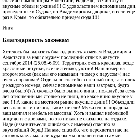
спасибо помощницам Валентине, Надежде, за чистоту и
вкусные обеды и ужины!!!! С удовольствием вспоминаем дни,
проведенные в Судаке, во Владимирском дворике, и если еще
раз в Крым- то обязательно приедем сюда!!!!!
Инга
Благодарность хозяевам
Хотелось бы выразить благодарность хозяевам Владимиру и
Анастасии за наш с мужем последний отдых в августе-
сентябре 2014 (25.08.-6.09). Территория очень красивая, везде
красочные петуньи, всё чистенько, уютно! Наш номер на
втором этаже (как мы его называли «номер с парусом») нас
очень порадовал! Отдельное спасибо за тёплый пол, за столик
у каждого номера, сейчас вспоминаю наши завтраки, будто
вчера было))) А сколько было выпито вина…пожалуй, за семь
лет отношений мы столько не пили, но какое вино вкусное у
вас !!! А какие на местном рынке вкусные дыни!!! Объездили
весь наш юг и никогда таких не ели! Мужа очень порадовал
ваш мангал и мебель из массива! Хоть и вышел небольшой
инцидент с дровами, но это никак не сказалось на отдыхе.
Наде (извините,если ошибаюсь с именем) спасибо за
вкуснейший борщ! Панаме спасибо, что перехватил нас на
автовокзале…мало ли куда бы мы попали и наш самый