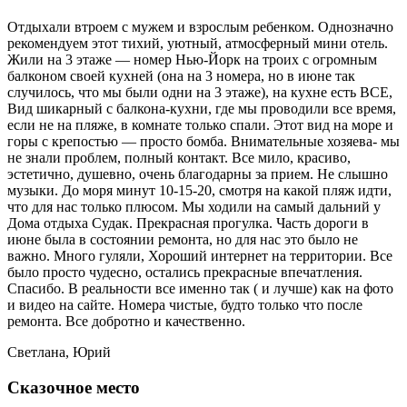
Отдыхали втроем с мужем и взрослым ребенком. Однозначно
рекомендуем этот тихий, уютный, атмосферный мини отель.
Жили на 3 этаже — номер Нью-Йорк на троих с огромным
балконом своей кухней (она на 3 номера, но в июне так
случилось, что мы были одни на 3 этаже), на кухне есть ВСЕ,
Вид шикарный с балкона-кухни, где мы проводили все время,
если не на пляже, в комнате только спали. Этот вид на море и
горы с крепостью — просто бомба. Внимательные хозяева- мы
не знали проблем, полный контакт. Все мило, красиво,
эстетично, душевно, очень благодарны за прием. Не слышно
музыки. До моря минут 10-15-20, смотря на какой пляж идти,
что для нас только плюсом. Мы ходили на самый дальний у
Дома отдыха Судак. Прекрасная прогулка. Часть дороги в
июне была в состоянии ремонта, но для нас это было не
важно. Много гуляли, Хороший интернет на территории. Все
было просто чудесно, остались прекрасные впечатления.
Спасибо. В реальности все именно так ( и лучше) как на фото
и видео на сайте. Номера чистые, будто только что после
ремонта. Все добротно и качественно.
Светлана, Юрий
Сказочное место