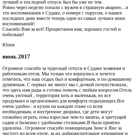
лучший и последний отпуск был бы уже не тем.
Ровно через неделю попали с мужем в страшную аварию…и
эти воспоминания о Судаке, о номере с парусом, о наших
последних днях вместе теперь одни из самых лучших моих
воспоминаний!
Спасибо Вам за всё! Процветания вам, хороших гостей и
побольше!
Юлия
июнь 2017
Огромное спасибо за чудесный отпуск в Судаке хозяевам и
работникам отеля. Мы только что вернулись и хочется
отметить, что наш отдых был и комфортным, и по-домашнему
душевным. С первых же минут мы с дочкой почувствовали,
что здесь нам рады и готовы помочь с любым вопросом.Отель
очень уютный , территория хоть и маленькая, но все
продумано и организовано для комфорта отдыхающих.Все
очень удобно : и кухни на каждом этаже со всем
необходимым, и внутренние дворики, где дети могут
спокойно играть, пока взрослые чем-то заняты, и цветущий
садик и балконы с удобными столиками.Я была приятно
удивлена . Огромное спасибо помощницам Зине и Яне за
чистоту во всем отеле, за их доброжелательное отношение и