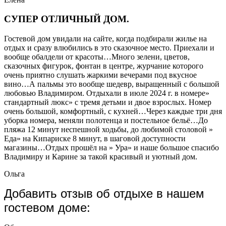
СУПЕР ОТЛИЧНЫЙ ДОМ.
Гостевой дом увидали на сайте, когда подбирали жилье на
отдых и сразу влюбились в это сказочное место. Приехали и
вообще обалдели от красоты…Много зелени, цветов,
сказочных фигурок, фонтан в центре, журчание которого
очень приятно слушать жаркими вечерами под вкусное
вино…А пальмы это вообще шедевр, выращенный с большой
любовью Владимиром. Отдыхали в июле 2024 г. в номере»
стандартный люкс» с тремя детьми и двое взрослых. Номер
очень большой, комфортный, с кухней…Через каждые три дня
уборка номера, меняли полотенца и постельное бельё…До
пляжа 12 минут неспешной ходьбы, до любимой столовой »
Еда» на Кипариске 8 минут, в шаговой доступности
магазины…Отдых прошёл на » Ура» и наше большое спасибо
Владимиру и Карине за такой красивый и уютный дом.
Ольга
Добавить отзыв об отдыхе в нашем
гостевом доме: