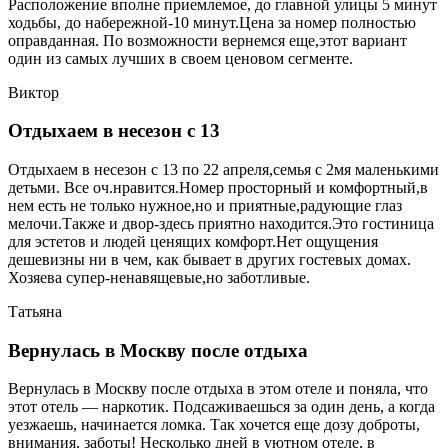
Расположение вполне приемлемое, до главной улицы 5 минут
ходьбы, до набережной-10 минут.Цена за номер полностью
оправданная. По возможности вернемся еще,этот вариант
один из самых лучших в своем ценовом сегменте.
Виктор
Отдыхаем в несезон с 13
Отдыхаем в несезон с 13 по 22 апреля,семья с 2мя маленькими
детьми. Все оч.нравится.Номер просторный и комфортный,в
нем есть не только нужное,но и приятные,радующие глаз
мелочи.Также и двор-здесь приятно находится.Это гостиница
для эстетов и людей ценящих комфорт.Нет ощущения
дешевизны ни в чем, как бывает в других гостевых домах.
Хозяева супер-ненавящевые,но заботливые.
Татьяна
Вернулась в Москву после отдыха
Вернулась в Москву после отдыха в этом отеле и поняла, что
этот отель — наркотик. Подсаживаешься за один день, а когда
уезжаешь, начинается ломка. Так хочется еще дозу доброты,
внимания, заботы! Несколько дней в уютном отеле, в