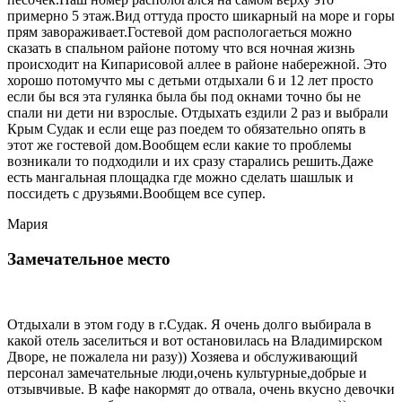
примерно 5 этаж.Вид оттуда просто шикарный на море и горы
прям завораживает.Гостевой дом распологаеться можно
сказать в спальном районе потому что вся ночная жизнь
происходит на Кипарисовой аллее в районе набережной. Это
хорошо потомучто мы с детьми отдыхали 6 и 12 лет просто
если бы вся эта гулянка была бы под окнами точно бы не
спали ни дети ни взрослые. Отдыхать ездили 2 раз и выбрали
Крым Судак и если еще раз поедем то обязательно опять в
этот же гостевой дом.Вообщем если какие то проблемы
возникали то подходили и их сразу старались решить.Даже
есть мангальная площадка где можно сделать шашлык и
поссидеть с друзьями.Вообщем все супер.
Мария
Замечательное место
Отдыхали в этом году в г.Судак. Я очень долго выбирала в
какой отель заселиться и вот остановилась на Владимирском
Дворе, не пожалела ни разу)) Хозяева и обслуживающий
персонал замечательные люди,очень культурные,добрые и
отзывчивые. В кафе накормят до отвала, очень вкусно девочки