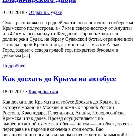
01.01.2018
•
Отдых в Судаке
Судак расположен в средней части юго-восточного побережья
Крымского полуострова, в 47 км к северо-востоку от Алушты
и в 42 км к юго-западу от Феодосии. Город находится в
долине реки Судак, на берегу Судакской бухты, ограниченной
с запада горой Крепостной, а с востока — мысом Алчак.
Город закрыт с севера грядой гор, покрытых буковым и
дубовым […]
Подробнее
Как доехать до Крыма на автобусе
18.01.2017
•
Как добраться
Как доехать до Крыма на автобусе Доехать до Крыма на
автобусе можно из Москвы и южных городов России —
Ростова, Краснодара, Геленджика, Анапы, Новороссийска,
Крымска и так далее. Проезд осуществляется по
вышеописанной схеме «автобус — паром — автобус», то есть
переправа на пароме включена в стоимость. Вас
организованно посадят на паром и пересадят на крымской […]